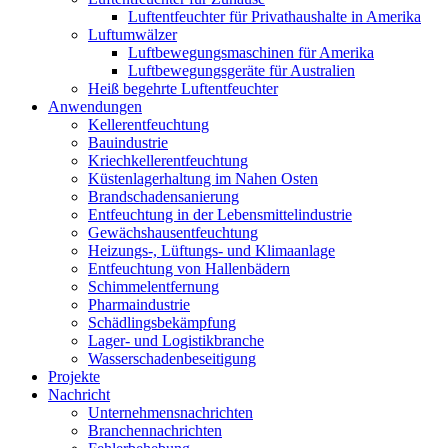
Luftentfeuchter für Privathaushalte in Amerika
Luftumwälzer
Luftbewegungsmaschinen für Amerika
Luftbewegungsgeräte für Australien
Heiß begehrte Luftentfeuchter
Anwendungen
Kellerentfeuchtung
Bauindustrie
Kriechkellerentfeuchtung
Küstenlagerhaltung im Nahen Osten
Brandschadensanierung
Entfeuchtung in der Lebensmittelindustrie
Gewächshausentfeuchtung
Heizungs-, Lüftungs- und Klimaanlage
Entfeuchtung von Hallenbädern
Schimmelentfernung
Pharmaindustrie
Schädlingsbekämpfung
Lager- und Logistikbranche
Wasserschadenbeseitigung
Projekte
Nachricht
Unternehmensnachrichten
Branchennachrichten