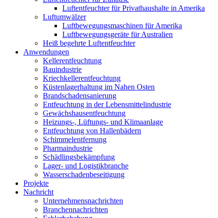
Luftentfeuchter für Privathaushalte in Amerika
Luftumwälzer
Luftbewegungsmaschinen für Amerika
Luftbewegungsgeräte für Australien
Heiß begehrte Luftentfeuchter
Anwendungen
Kellerentfeuchtung
Bauindustrie
Kriechkellerentfeuchtung
Küstenlagerhaltung im Nahen Osten
Brandschadensanierung
Entfeuchtung in der Lebensmittelindustrie
Gewächshausentfeuchtung
Heizungs-, Lüftungs- und Klimaanlage
Entfeuchtung von Hallenbädern
Schimmelentfernung
Pharmaindustrie
Schädlingsbekämpfung
Lager- und Logistikbranche
Wasserschadenbeseitigung
Projekte
Nachricht
Unternehmensnachrichten
Branchennachrichten